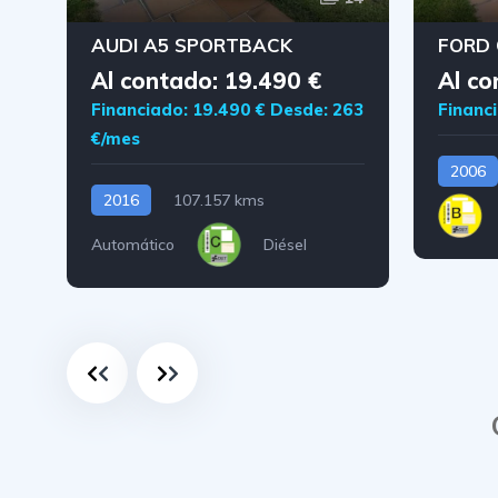
AUDI A5 SPORTBACK
FORD 
Al contado: 19.490 €
Al co
Financiado: 19.490 €
Desde: 263
Financi
€/mes
2006
2016
107.157 kms
Automático
Diésel