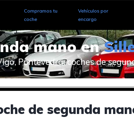
Compramos tu
Vehículos por
coche
encargo
unda mano en
Sil
Vigo, Pontevedra: coches de segun
che de segunda mano