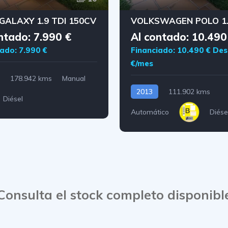
GALAXY 1.9 TDI 150CV
ntado: 7.990 €
Al contado: 10.490
ado: 7.990 €
Financiado: 10.490 €
Des
€/mes
178.942 kms
Manual
2013
111.902 kms
Diésel
Automático
Diése
Consulta el stock completo disponibl