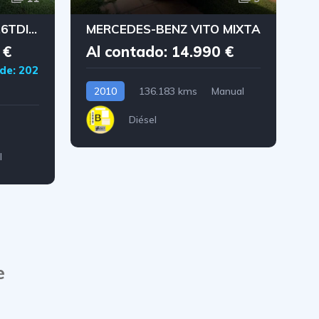
VOLKSWAGEN POLO 1.6TDI DSG
MERCEDES-BENZ VITO MIXTA
 €
Al contado: 14.990 €
de: 202
2010
136.183 kms
Manual
Diésel
l
e