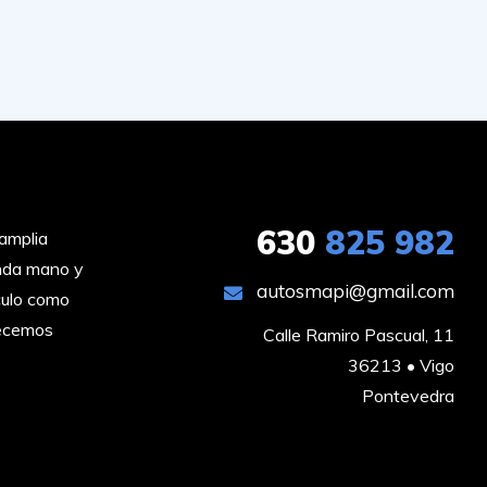
630
825 982
amplia
unda mano y
autosmapi@gmail.com
culo como
recemos
Calle Ramiro Pascual, 11

36213 • Vigo

Pontevedra