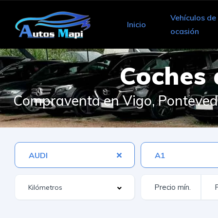
Vehículos de
Inicio
ocasión
Coches
Compraventa en Vigo, Pontevedr
AUDI
A1