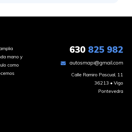
630
825 982
amplia
unda mano y
autosmapi@gmail.com
culo como
recemos
Calle Ramiro Pascual, 11

36213 • Vigo

Pontevedra