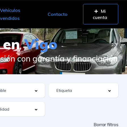
Vehículos
Mi
Contacto
cuenta
vendidos
 en
Vigo
ón con garantía y financiación.
Borrar filtros