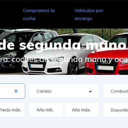
Compramos tu
Vehículos por
coche
encargo
 de segunda mano
a: coches de segunda mano y ocasi