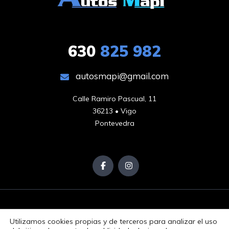
630
825 982
autosmapi@gmail.com
Calle Ramiro Pascual, 11

36213 • Vigo

Pontevedra
Utilizamos cookies propias y de terceros para analizar el uso
Aviso Legal
Política de Privacidad
Política de Cookies