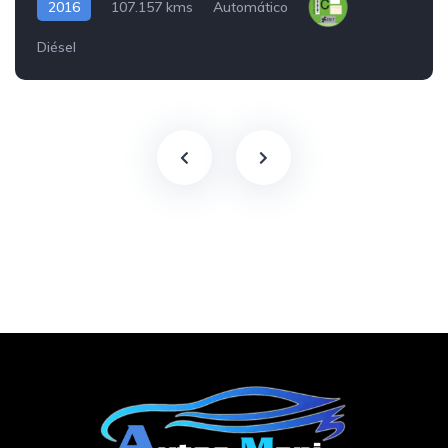
2016
107.157 kms
Automático
Diésel