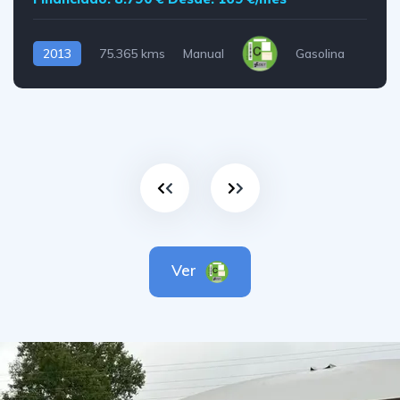
2013
75.365 kms
Manual
Gasolina
Ver